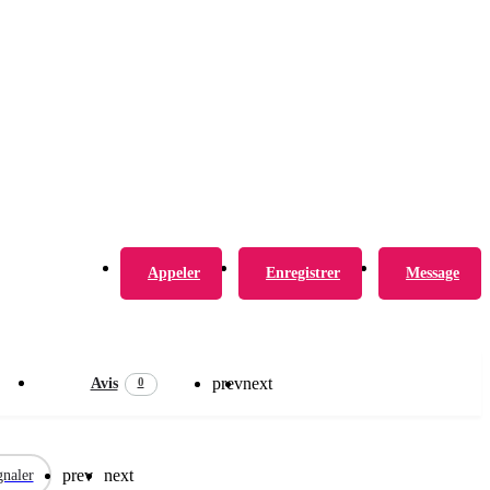
Appeler
Enregistrer
Message
prev
next
0
Avis
prev
next
gnaler