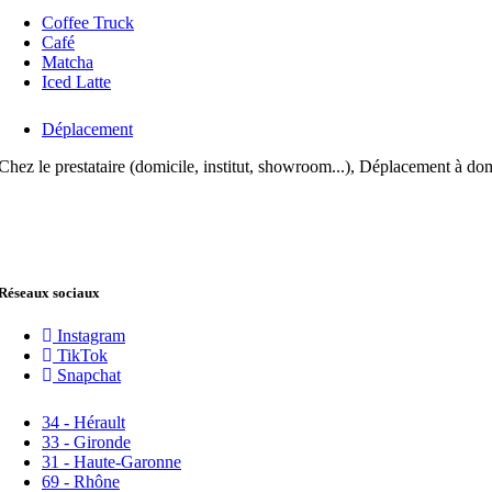
Coffee Truck
Café
Matcha
Iced Latte
Déplacement
Chez le prestataire (domicile, institut, showroom...), Déplacement à dom
Réseaux sociaux
Instagram
TikTok
Snapchat
34 - Hérault
33 - Gironde
31 - Haute-Garonne
69 - Rhône