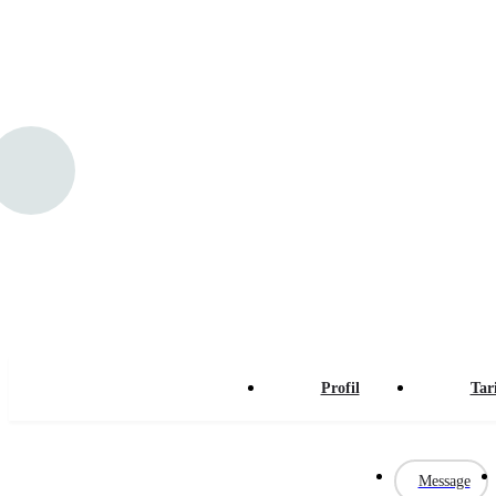
Nomad Coffee and Co
Nomad Coffee ; amour, Bon café et good vibes 🫶🏼
Profil
Tari
Message