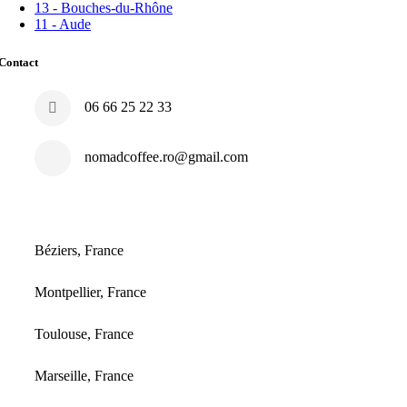
13 - Bouches-du-Rhône
11 - Aude
Contact
06 66 25 22 33
nomadcoffee.ro@gmail.com
Béziers, France
Montpellier, France
Toulouse, France
Marseille, France